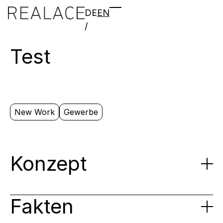
DE
EN
/
Test
New Work
Gewerbe
Konzept
Fakten